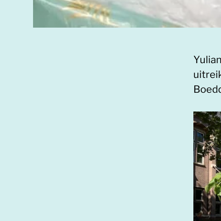
Yulia
uitrei
Boedd