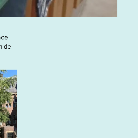
nce
an de