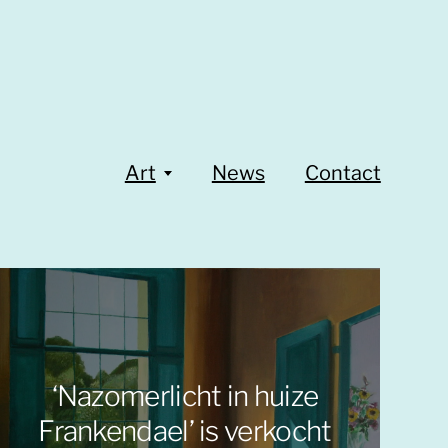
Art
News
Contact
‘Nazomerlicht in huize
Frankendael’ is verkocht