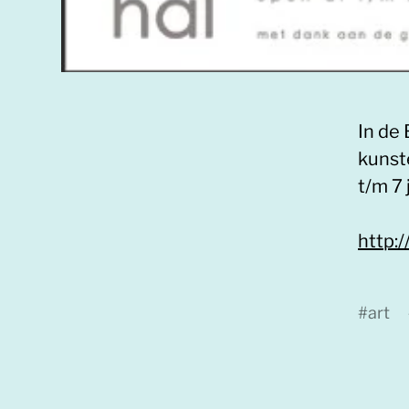
In de
kunst
t/m 7 
http:
#
art